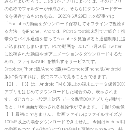
みるとよいだろう。このほかアプリによっては、そのアプリ
の名称でフォルダーが作成され、そちらにダウンロードデー
タを保存するものもある。 2020年6月29日 この記事では
「Youtubeの動画をダウンロード保存してオフラインで視聴す
る方法」をiPhone、Android、PCの３つの端末別でご紹介！携
帯のモバイル通信を使ってYoutubeを見過ぎると通信制限に追
い込まれてしまいます。PCで動画を 2017年7月20日 Twitter
に投稿された動画やgifアニメーションをダウンロードするた
めの、ファイルのURLを抽出するサービスです。
Dropbox(iPhone版/Android版)やEvernote(iPhone版/Android
版)に保存すれば、後でスマホで見ることができます。
【2】、【3】は、Android TM 6.0以上の端末にデータ保管BOX
アプリをはじめてダウンロードした場合のみ、表示されま
す。 dアカウント設定非対応 データ保管BOXアプリを起動す
ると、TOP画面が表示され各種操作ができます。 手順1の画像
【1】最初に できません。 動画ファイルはファイルサイズが
100MB以上の場合ダウンロードできません。 今回はAndriod用
の動画をつなげる(結合)アプリや分割も可能なものを3つ、特