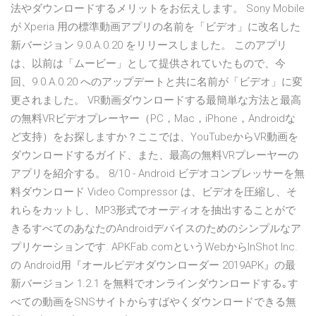
法やダウンロードするメリットをお伝えします。 Sony Mobile
が Xperia 用の標準動画アプリの名前を「ビデオ」に改名した
新バージョン 9.0.A.0.20 をリリースしました。 このアプリ
は、以前は「ムービー」として提供されていたもので、今
回、9.0.A.0.20 へのアップデートと共に名前が「ビデオ」に変
更されました。 VR動画ダウンロードする最簡単な方法と最高
の無料VRビデオプレーヤー（PC，Mac，iPhone，Androidな
ど支持）をお探しますか？ここでは、YouTubeからVR動画を
ダウンロードするガイド、また、最高の無料VRプレーヤーの
アプリを紹介する。 8/10 - Android ビデオコンプレッサーを無
料ダウンロード Video Compressor は、ビデオを圧縮し、そ
れらをカットし、MP3形式でオーディオを抽出することがで
きるすべてのあなたのAndroidデバイスのためのシンプルなア
プリケーションです. APKFab.comというWebからInShot Inc.
の Android用『オールビデオダウンローダー 2019APK』の最
新バージョン 1.2.1 を無料でオンラインダウンロードする｡す
べての動画をSNSサイトからすばやくダウンロードできる無