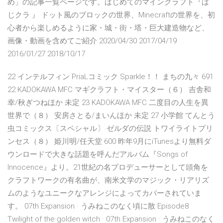
め」の記事一覧ページです。はじめてのマインクラフト『は
じクラ 』 ドット風のブロックの世界、Minecraftの世界を、初
心者から楽しめるように家・城・街・塔・巨大建造物など、
画像・動画を含めてご紹介 2020/04/30 2017/04/19
2016/01/27 2018/10/17
22 インテルフィン PriaLコミック Sparkle！！ まちの九々 691
22 KADOKAWA MFC マギクラフト・マイスター（６） 吉舎和
幸/秋ぎつねほか 未定 23 KADOKAWA MFC 二度目の人生を異
世界で（８） 安房さとる/まいんほか 未定 27 小学館 てんとう
虫コミックス〔スペシャル〕 ゼルダの伝説 トワイライトプリ
ンセス（８） 姫川明/任天堂 600 昨年9月にiTunesより無料ダ
ウンロードで大きな話題を呼んだアルバム『Songs of
Innocence』より。21世紀の名プロデューサーとして頭角を
クラフトワークの有名曲が、南米文学のマジック・リアリズ
ムのようなユニークなアレンジによってカバーされていま
す。 07th Expansion · うみねこのなく頃に散 Episode8
Twilight of the golden witch · 07th Expansion · うみねこのなく