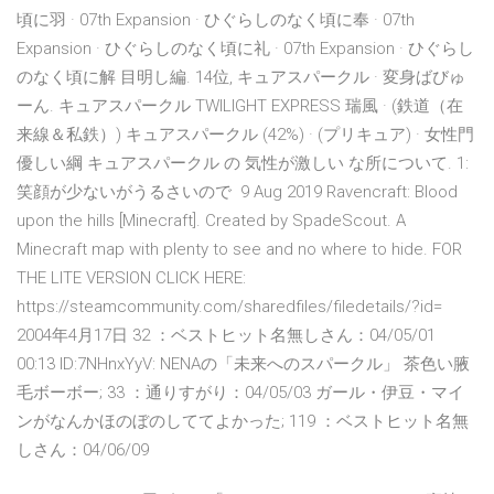
頃に羽 · 07th Expansion · ひぐらしのなく頃に奉 · 07th
Expansion · ひぐらしのなく頃に礼 · 07th Expansion · ひぐらし
のなく頃に解 目明し編. 14位, キュアスパークル · 変身ばびゅ
ーん. キュアスパークル TWILIGHT EXPRESS 瑞風 · (鉄道（在
来線＆私鉄）) キュアスパークル (42%) · (プリキュア) · 女性門
優しい綱 キュアスパークル の 気性が激しい な所について. 1:
笑顔が少ないがうるさいので 9 Aug 2019 Ravencraft: Blood
upon the hills [Minecraft]. Created by SpadeScout. A
Minecraft map with plenty to see and no where to hide. FOR
THE LITE VERSION CLICK HERE:
https://steamcommunity.com/sharedfiles/filedetails/?id=
2004年4月17日 32 ：ベストヒット名無しさん：04/05/01
00:13 ID:7NHnxYyV: NENAの「未来へのスパークル」 茶色い腋
毛ボーボー; 33 ：通りすがり：04/05/03 ガール・伊豆・マイ
ンがなんかほのぼのしててよかった; 119 ：ベストヒット名無
しさん：04/06/09