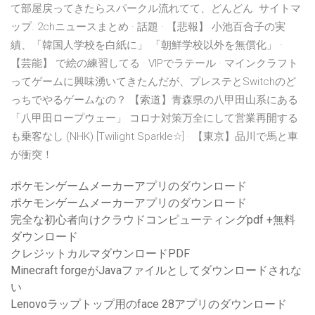
て部屋戻ってきたらスパークル流れてて、どんどん サイトマ
ップ. 2chニュースまとめ · 話題 · 【悲報】 小池百合子の実
績、「韓国人学校を白紙に」 「朝鮮学校以外を無償化」 ·
【芸能】 で絵の練習してる · VIPでラテール · マインクラフト
ってゲームに興味湧いてきたんだが、プレステとSwitchのど
っちでやるゲームなの？ 【索道】青森県の八甲田山系にある
「八甲田ロープウェー」 コロナ対策万全にして営業再開する
も乗客なし (NHK) [Twilight Sparkle☆] · 【東京】品川で馬と車
が衝突！
ポケモンゲームメーカーアプリのダウンロード
ポケモンゲームメーカーアプリのダウンロード
完全な初心者向けクラウドコンピューティングpdf +無料
ダウンロード
クレジットカルマダウンロードPDF
Minecraft forgeがJavaファイルとしてダウンロードされな
い
Lenovoラップトップ用のface 28アプリのダウンロード