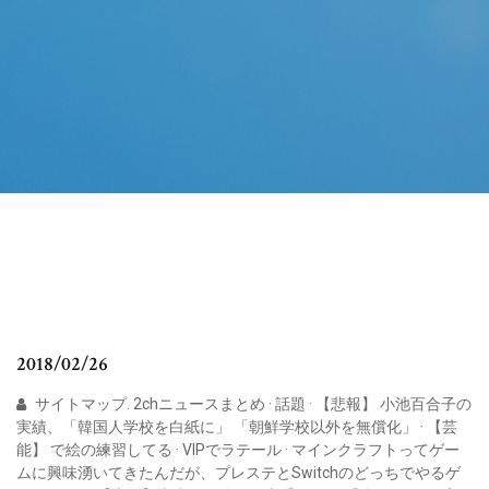
2018/02/26
サイトマップ. 2chニュースまとめ · 話題 · 【悲報】 小池百合子の
実績、「韓国人学校を白紙に」 「朝鮮学校以外を無償化」 · 【芸
能】 で絵の練習してる · VIPでラテール · マインクラフトってゲー
ムに興味湧いてきたんだが、プレステとSwitchのどっちでやるゲ