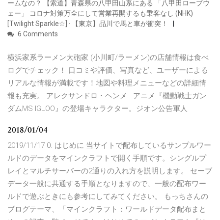
ームなの？ 【索道】青森県の八甲田山系にある 「八甲田ロープウ
ェー」 コロナ対策万全にして営業再開するも乗客なし (NHK)
[Twilight Sparkle☆] · 【東京】品川で馬と車が衝突！
6 Comments
横浜家系ラーメン大砲家 (小川町/ラーメン)の店舗情報は食べ
ログでチェック！ 口コミや評価、写真など、ユーザーによる
リアルな情報が満載です！地図や料理メニューなどの詳細情
報も充実。 アレクサンドロ・ヘンメ - アニメ『機動戦士ガン
ダムMS IGLOO』の登場キャラクター。ジオン公告軍人
2018/01/04
2019/11/17 0. はじめに 当サイトで配布しているサンプルワー
ルドのデータをマインクラフトで開く手順です。シングルプ
レイとマルチサーバーの2通りの入れ方を説明します。 セーブ
データ一般に共通する手順となりますので、一般の配布ワー
ルドで遊ぶときにも参考にしてみてください。 もっちさんの
ブログテーマ、「マインクラフト：ワールドデータ配布まと