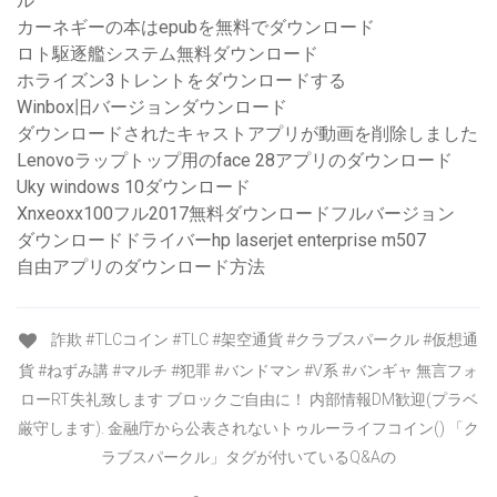
ル
カーネギーの本はepubを無料でダウンロード
ロト駆逐艦システム無料ダウンロード
ホライズン3トレントをダウンロードする
Winbox旧バージョンダウンロード
ダウンロードされたキャストアプリが動画を削除しました
Lenovoラップトップ用のface 28アプリのダウンロード
Uky windows 10ダウンロード
Xnxeoxx100フル2017無料ダウンロードフルバージョン
ダウンロードドライバーhp laserjet enterprise m507
自由アプリのダウンロード方法
詐欺 #TLCコイン #TLC #架空通貨 #クラブスパークル #仮想通
貨 #ねずみ講 #マルチ #犯罪 #バンドマン #V系 #バンギャ 無言フォ
ローRT失礼致します ブロックご自由に！ 内部情報DM歓迎(プラベ
厳守します). 金融庁から公表されないトゥルーライフコイン() 「ク
ラブスパークル」タグが付いているQ&Aの