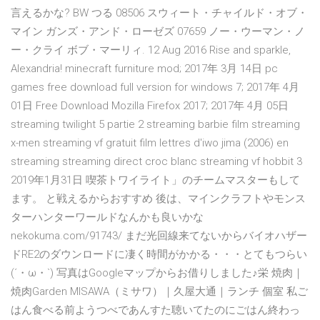
言えるかな? BW つる 08506 スウィート・チャイルド・オブ・
マイン ガンズ・アンド・ローゼズ 07659 ノー・ウーマン・ノ
ー・クライ ボブ・マーリィ. 12 Aug 2016 Rise and sparkle,
Alexandria! minecraft furniture mod; 2017年 3月 14日 pc
games free download full version for windows 7; 2017年 4月
01日 Free Download Mozilla Firefox 2017; 2017年 4月 05日
streaming twilight 5 partie 2 streaming barbie film streaming
x-men streaming vf gratuit film lettres d'iwo jima (2006) en
streaming streaming direct croc blanc streaming vf hobbit 3
2019年1月31日 喫茶トワイライト」のチームマスターもして
ます。 と戦えるからおすすめ 後は、マインクラフトやモンス
ターハンターワールドなんかも良いかな
nekokuma.com/91743/ まだ光回線来てないからバイオハザー
ドRE2のダウンロードに凄く時間がかかる・・・とてもつらい
(´・ω・`) 写真はGoogleマップからお借りしました♪栄 焼肉｜
焼肉Garden MISAWA（ミサワ）｜久屋大通｜ランチ 個室 私ご
はん食べる前ようつべであんすた聴いてたのにごはん終わっ