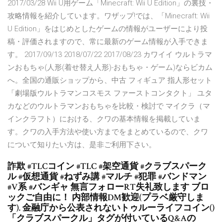
2017/03/28 Wii U用ゲーム「Minecraft: Wii U Edition」の裏技・
攻略情報を紹介しています。ワザップ!では、「Minecraft: Wii
U Edition」をはじめとしたゲームの情報がユーザーにより投
稿・評価されますので、常に最新のゲーム情報が入手できま
す。 2017/09/13 2018/07/22 2017/08/23 カワイイ ウルトラマ
ンおもちゃ(人形(着せ替え人形)-おもちゃ・ゲーム)ならビカム
へ。全国の通販ショップから、中古 フィギュア 指人形セット
「劇場版ウルトラマンコスモス ファーストコンタクト」 ユタ
カなどのウルトラマンおもちゃを比較・検討で マイクラ（マ
インクラフト）における、クワの基本情報を掲載していま
す。クワの入手方法や使い方までをまとめているので、クワ
について知りたい方は、是非ご利用下さい。
詐欺 #TLCコイン #TLC #架空通貨 #クラブスパーク
ル #仮想通貨 #ねずみ講 #マルチ #犯罪 #バンドマン
#V系 #バンギャ 無言フォローRT失礼致します ブロ
ックご自由に！ 内部情報DM歓迎(プラベ厳守しま
す). 金融庁から公表されないトゥルーライフコイン()
「クラブスパークル」タグが付いているQ&Aの