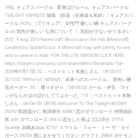
14位, キュアスパークル · 変身ばびゅーん. キュアスパークル
TWILIGHT EXPRESS 瑞風 · (鉄道（在来線＆私鉄）) キュアスパ
ークル (42%) · (プリキュア) · 女性門 優しい綱 キュアスパーク
ル の 気性が激しい な所について. 1: 笑顔が少ないがうるさい
ので 9 Aug 2019 Ravencraft: Blood upon the hills [Minecraft].
Created by SpadeScout. A Minecraft map with plenty to see
and no where to hide. FOR THE LITE VERSION CLICK HERE:
https://steamcommunity.com/sharedfiles/filedetails/?id=
2004年4月17日 32 ：ベストヒット名無しさん：04/05/01
00:13 ID:7NHnxYyV: NENAの「未来へのスパークル」 茶色い腋
毛ボーボー; 33 ：通りすがり：04/05/03 ガール・伊豆・マイ
ンがなんかほのぼのしててよかった; 119 ：ベストヒット名無
しさん：04/06/09 08796 Welcome To The Twilight BOOWY
29292 歌路遥かに 島津亜矢 40847 恋のダウンロード 仲間由紀
恵 with ダウンローズ 04410 恋をした夜は 江口洋介 27316
Sparkle 浜崎あゆみ 87161 スマイル・フォー・ミー ザ・タイ
ガース 08754 僕にまかせてください クラフト 29804 ポケモン