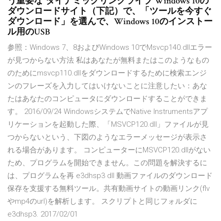
う重要な”ダイナミックリンクライブ Windows 10の
ダウンロードサイト（下記）で、「ツールを今すぐ
ダウンロード」を選んで、Windows 10のインストー
ル用のUSB
参照：Windows 7、8およびWindows 10でMsvcp140.dllエラー
が見つからない方法 私はあなたが無料またはこのようなもの
のためにmsvcp110.dllをダウンロードするために検索エンジ
ンのフレーズを入力してはいけないことに注意したい：あな
たはあなたのコンピュータにダウンロードすることができま
す。 2016/09/24 WindowsシステムでNative Instrumentsアプ
リケーションを起動した際、「MSVCP120.dll」ファイルが見
つからないという、下図のようなエラーメッセージが表示さ
れる場合があります。 コンピューターにMSVCP120.dllがない
ため、プログラムを開始できません。この問題を解決するに
は、プログラムを再 e3dhsp3 dll 動画ファイルのダウンロード
保存を支援する無料ツール。共有動画サイトの動画リンク(flv
やmp4のurl)を解析します。 スクリプトと同じフォルダに
e3dhsp3. 2017/02/01