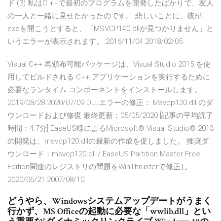
ド (3) 私はC ++で最初のプログラムを開発したばかりで、友人
の一人と一緒に見せたかったのです。 悲しいことに、彼が
exeを開こうとすると、「MSVCP140.dllが見つかりません」と
いうエラーが表示されます。 2016/11/04 2018/02/05
Visual C++ 再頒布可能パッケージは、Visual Studio 2015 を使
用してビルドされる C++ アプリケーションを実行するために
必要なランタイム コンポーネントをインストールします。
2019/08/28 2020/07/09 DLLエラーの修正： Msvcp120.dll のダ
ウンロードおよび修復 最終更新：05/05/2020 [記事の平均読了
時間：4.7分] EaseUS様によるMicrosoft® Visual Studio® 2013
の開発は、msvcp120.dllの最新の作成を促しました。 推奨ダ
ウンロード：msvcp120.dll / EaseUS Partition Master Free
Edition関連のレジストリの問題をWinThrusterで修正し
2020/06/21 2007/08/10
どうやら、Windowsシステムアップデートがうまく
行かず、MS Officeの起動に必要な「wwlib.dll」とい