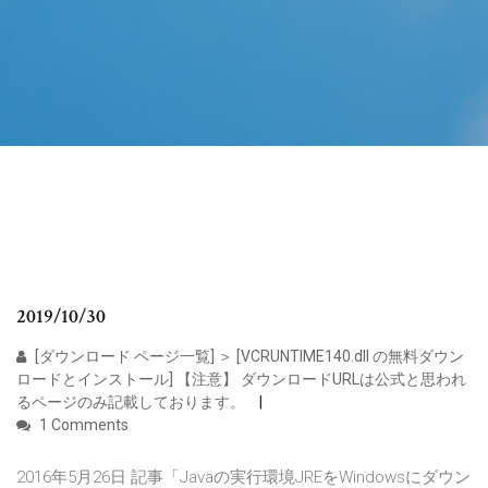
2019/10/30
[ダウンロード ページ一覧] ＞ [VCRUNTIME140.dll の無料ダウン
ロードとインストール] 【注意】 ダウンロードURLは公式と思われ
るページのみ記載しております。
1 Comments
2016年5月26日 記事「Javaの実行環境JREをWindowsにダウン