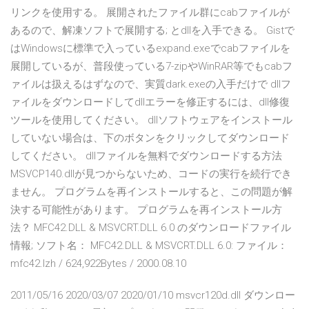
リンクを使用する。 展開されたファイル群にcabファイルが
あるので、解凍ソフトで展開する; とdllを入手できる。 Gistで
はWindowsに標準で入っているexpand.exeでcabファイルを
展開しているが、普段使っている7-zipやWinRAR等でもcabフ
ァイルは扱えるはずなので、実質dark.exeの入手だけで dllフ
ァイルをダウンロードしてdllエラーを修正するには、dll修復
ツールを使用してください。 dllソフトウェアをインストール
していない場合は、下のボタンをクリックしてダウンロード
してください。 dllファイルを無料でダウンロードする方法
MSVCP140.dllが見つからないため、コードの実行を続行でき
ません。 プログラムを再インストールすると、この問題が解
決する可能性があります。 プログラムを再インストール方
法？ MFC42.DLL & MSVCRT.DLL 6.0 のダウンロードファイル
情報; ソフト名： MFC42.DLL & MSVCRT.DLL 6.0: ファイル：
mfc42.lzh / 624,922Bytes / 2000.08.10
2011/05/16 2020/03/07 2020/01/10 msvcr120d.dll ダウンロー