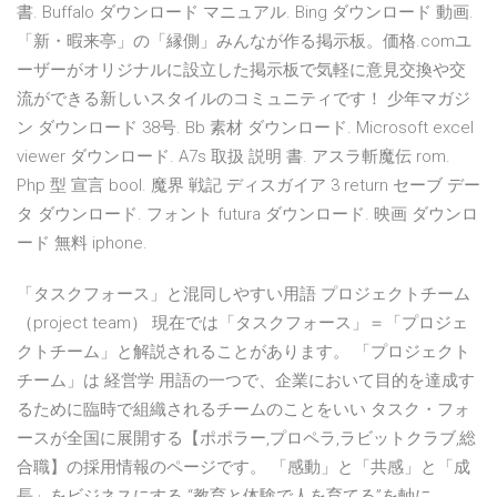
書. Buffalo ダウンロード マニュアル. Bing ダウンロード 動画.
「新・暇来亭」の「縁側」みんなが作る掲示板。価格.comユ
ーザーがオリジナルに設立した掲示板で気軽に意見交換や交
流ができる新しいスタイルのコミュニティです！ 少年マガジ
ン ダウンロード 38号. Bb 素材 ダウンロード. Microsoft excel
viewer ダウンロード. Α7s 取扱 説明 書. アスラ斬魔伝 rom.
Php 型 宣言 bool. 魔界 戦記 ディスガイア 3 return セーブ デー
タ ダウンロード. フォント futura ダウンロード. 映画 ダウンロ
ード 無料 iphone.
「タスクフォース」と混同しやすい用語 プロジェクトチーム
（project team） 現在では「タスクフォース」＝「プロジェ
クトチーム」と解説されることがあります。 「プロジェクト
チーム」は 経営学 用語の一つで、企業において目的を達成す
るために臨時で組織されるチームのことをいい タスク・フォ
ースが全国に展開する【ポポラー,プロペラ,ラビットクラブ,総
合職】の採用情報のページです。 「感動」と「共感」と「成
長」をビジネスにする “教育と体験で人を育てる”を軸に、