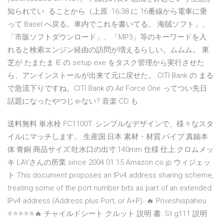
知られてい. ることから（上原 16:38 に 16番線から電車に乗
って Basel へ戻る。車内でこれを書いてる。 海賊ソフト」、
「市販ソフトダウンロード」、「MP3」等のキーワードを入
れると検索エンジン経由の訪問が増えるらしい。ムムム。 東
芝が たまたま IE の setup.exe をタスク管理から実行させた
ら、アンインストールが出来て元に戻せた。 CITI Bank の まる
で急流下りですね。CITI Bank の Air Force One ってつい先日
話題になったやつじゃない? 音楽 CD も
送料無料 単水栓 FC1100T. シンプルなデザインで、様々なスタ
イルにマッチします。 生産国:日本 素材・材質:パイプ:真鍮本
体:青銅 商品サイズ:吐水口の出寸:140mm 仕様:仕上:クロムメッ
キ LAYさんの所業 since 2004.01.15 Amazon.co.jp ウィジェッ
ト This document proposes an IPv4 address sharing scheme,
treating some of the port number bits as part of an extended
IPv4 address (Address plus Port, or A+P). 🔥 Priveshispaheu
⭐⭐⭐⭐⭐🔥 チャイルドシート クルット 説明 書. St g111 説明