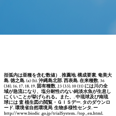
括弧内は亜種を含む数値）. 推薦地. 構成要素. 奄美大
島. 徳之島. (a) (b). 沖縄島北部. 西表島. 在来種数. 36
(38). 16. 17. 18. 19. 固有種数. 23 (33). 10 (11) には川の全
域が急流になり、塩分耐性のない純淡水魚が生息し
にくいことが挙げられる。また、. 中琉球及び南琉
球には 査 植生図の閲覧・ＧＩＳデー. タのダウンロ
ード. 環境省自然環境局. 生物多様性センタ. ー
http://www.biodic .go.jp/trialSystem. /top_en.html.