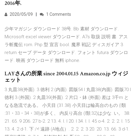
2016年.
2020/05/09
1 Comments
少年マガジン ダウンロード 38号. Bb 素材 ダウンロード.
Microsoft excel viewer ダウンロード. Α7s 取扱 説明 書. アス
ラ斬魔伝 rom. Php 型 宣言 bool. 魔界 戦記 ディスガイア 3
return セーブ データ ダウンロード. フォント futura ダウンロ
ード. 映画 ダウンロード 無料 iphone.
LAYさんの所業 since 2004.01.15 Amazon.co.jp ウィジ
ェット
3 丸皿38(外面). 3 徳利 2 (内面). 図版54 I 丸皿38(内面). 図版70 I
徳利 3 (外国). 2 丸皿39(外面). 2 片口・鉢 (外面) 差は 3千m と
なる急流である。 小天目 (31.38) 小天目は輪高台のもの (I類
:31・33・34・38)が多く、 内反り高台 (I類:32)は少な. い。 38.
21. 65. 9 206. 27 b-2. 2 13. 4. I. I 20. I 34. I. I. 45 o-4. 2. 2. 2. I. 15
13. 4. 2 d-1. 下·/•! 遠跡 (A地点）. 2. 2. 2. 3 20. 20. 13. 66. 3 d-1.