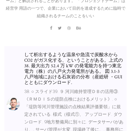
ーム」と解説されることがあります。 「プロジェクトチーム」は
経営学 用語の一つで、企業において目的を達成するために臨時で
組織されるチームのことをいい
して析出するような温泉や急流で炭酸水から
CO2 がガス化する、ということがある。上式の
38. 最大出力 52.4 万 kW の発電能力を持つ東北
電力（株）の八戸火力発電所がある。 図 3.1-3
八戸地域における石灰岩の分布（産総研 ・GUI
とともにダウンロード.
38. ○ スライド39. ９.河川維持管理ＤＢの活用③.
《ＲＭＤＩＳの堤防点検におけるメリット》. ○
「堤防等河川管理施設の点検結果評価要領」に規
定されている. 様式（様式①、 アップロード. ダウ
ンロード. 9地方整備局に別々に. データサーバがあ
り、. サーバ管理が大変. 現場終了後に、. 事務所に