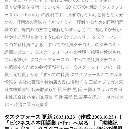
様々な事業を展開しています。 2019/07/04 用語「タスクフォ
ース (task force)」の説明です。正確ではないけど何となく分
かる、IT用語の意味を「ざっくりと」理解するためのIT用語辞
典です。専門外の方でも理解しやすいように、初心者が分か
りやすい表現を使うように心がけています。 タスク・フォー
スの在籍社員による「すべての社員クチコミ」のクチコミ・
評価レビュー。タスク・フォースへの就職・転職を検討され
ている方が、タスク・フォースの「すべての社員クチコミ」
を把握するための参考情報として、タスク・フォースの「社
員・元社員」から「すべての社員 タスクフォース21での収集
情報を 自社の直売と特約店支援に活用する 三愛オブリガス東
日本株式会社 代表取締役社長 平林 晃 氏 三愛オブリガス東日
本株式会社 神奈川支店長 平野 嘉孝 氏 記事を読む − Interview
10 − 時流に乗った事業
タスクフォース 更新 2003.10.23（作成 2003.10.23） |
「ビジネス基本用語集 た行」へ戻る | ｜「掲載記