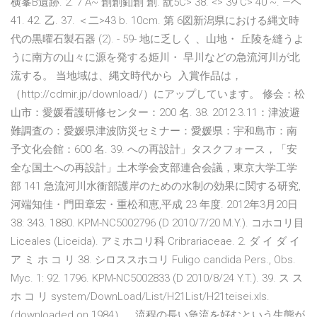
横峯B遺跡. 2. 7 A~ 創創釦創 創. 翫5C> 38. <> 39 C> 40 ~. —ヘ
41. 42. 乙. 37. ＜二>43 b. 10cm. 第 6図新潟県における縄文時
代の黒曜石製石器 (2). - 59- 地に乏しく 、山地・ 丘陵を縫うよ
うに南方の山々に源を発する姫川・ 早川などの急流河川が北
流する。 当地域は、縄文時代から 入賞作品は，
（http://cdmir.jp/download/）にアップしています。 修会：松
山市：愛媛看護研修センター：200 名. 38. 2012.3.11：津波避
難調査の：愛媛県津波防災セミナー：愛媛県：宇和島市：南
予文化会館：600 名. 39. への再設計」タスクフォース，「安
全な国土への再設計」土木学会支部連合会議，東京大学工学
部 141 急流河川水衝部護岸のための水制の効果に関する研究,
河端知佳・門田章宏・重松和恵,平成 23 年度. 2012年3月20日
38: 343. 1880. KPM-NC5002796 (D 2010/7/20 M.Y.). コホコリ目
Liceales (Liceida). アミホコリ科 Cribrariaceae. 2. ダ イ ダ イ
ア ミ ホ コ リ 38. シロススホコリ Fuligo candida Pers., Obs.
Myc. 1: 92. 1796. KPM-NC5002833 (D 2010/8/24 Y.T.). 39. ス ス
ホ コ リ system/DownLoad/List/H21List/H21teisei.xls.
(downloaded on 1984），流程の長い急流を好むという生態が