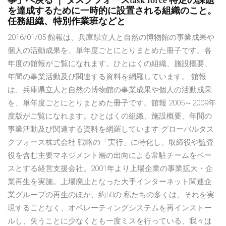
事」へ戻る ｜ タスクフォースtask force 特定の課題
を達成するために一時的に設置される組織のこと。
任務組織、特別作業班などと
2016/01/05 館報は、兵庫県立人と自然の博物館の事業成果や
個人の活動成果を、単年度ごとにとりまとめた冊子です。各
年度の館報がご覧になれます。ひとはくの組織、施設概要、
年間の事業活動及び関連する資料を網羅しています。 館報
は、兵庫県立人と自然の博物館の事業成果や個人の活動成果
を、単年度ごとにとりまとめた冊子です。館報 2005～2009年
度版がご覧になれます。ひとはくの組織、施設概要、年間の
事業活動及び関連する資料を網羅しています グローバルタス
クフォース株式会社 戦略の「実行」に特化し、取締役や監査
役を含む主要マネジメント層の出向による常駐チームをベー
スとする経営支援会社。2001年より上場企業の事業拡大・企
業再生を実施。上場廃止となった大手インターネット関連企
業グループの再生のほか、約50の 私たちの多くは、それを実
現することなく、オペレーティングシステムを再インストー
ルし、失うことに少なくとも一度ミスを行っている、我々は